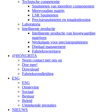
Technische competentie
Spuitgieten van meerdere componenten
Meervoudige matrijs
LSR Spuitgieten
Precisiespuitgieten en totaaloplossing
Laboratoria
Intelligente productie
Intelligente productie van hoogwaardige
matrijzen
Werkplaats voor precisiespuitgieten
Digitaal management
Fabrieksweergave
@HONGRITA
Neem contact met ons op
Doe mee!
Download
Fabrieksrondleiding
ESG
ESG
Omgeving
Sociaal
Bestuur
Beleid
Uitstekende prestaties
NIEUWS