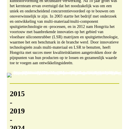
kunststofvorming en secundaire verwerking. Na 10 jaar groei was
het kernteam ervan overtuigd dat het noodzakelijk was om een ​​
uniek en onderscheidend concurrentievoordeel op te bouwen om
onoverwinnelijk te zijn. In 2003 startte het bedrijf met onderzoek
en ontwikkeling van multi-materiaal/multi-component
spuitgiettechnologie en -processen, en in 2012 nam Hongrita het
voortouw met baanbrekende innovaties op het gebied van
vloeibare siliconenrubber (LSR) matrijzen en spuitgiettechnologie,
waarmee het een benchmark in de branche werd. Door innovatieve
technologieën zoals multi-materiaal en LSR te benutten, heeft
Hongrita met succes meer kwaliteitsklanten aangetrokken door de
pijnpunten van hun producten op te lossen en gezamenlijk waarde
toe te voegen aan ontwikkelingsideeën.
2015
-
2019
-
2024