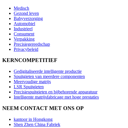
Medisch
Gezond leven
Babyverzorging
Automobiel
Industrieel
Consument
Verpakking
Precisiegereedschap
Privacybeleid
KERNCOMPETITIEF
Gedigitaliseerde intelligente productie
Spuitgieten van meerdere componenten
Meervoudige matrijs
LSR Spuitgieten
Precisiespuitgieten en bijbehorende apparatuur
Intelligente matrijsfabricage met hoge prestaties
NEEM CONTACT MET ONS OP
kantoor in Hongkong
Shen Zhen China Fabriek