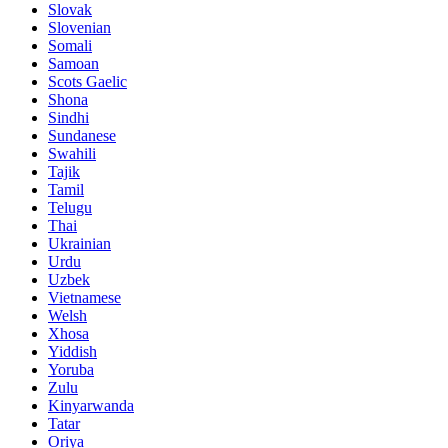
Slovak
Slovenian
Somali
Samoan
Scots Gaelic
Shona
Sindhi
Sundanese
Swahili
Tajik
Tamil
Telugu
Thai
Ukrainian
Urdu
Uzbek
Vietnamese
Welsh
Xhosa
Yiddish
Yoruba
Zulu
Kinyarwanda
Tatar
Oriya