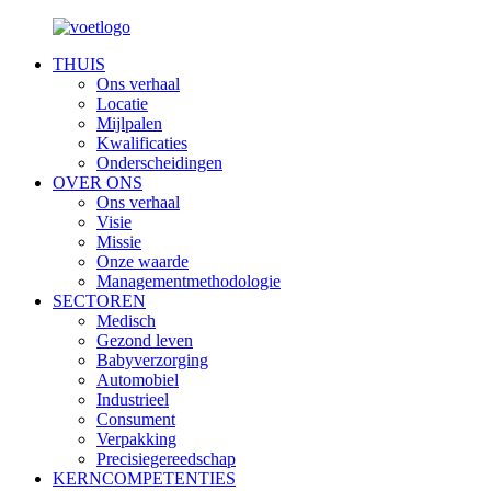
THUIS
Ons verhaal
Locatie
Mijlpalen
Kwalificaties
Onderscheidingen
OVER ONS
Ons verhaal
Visie
Missie
Onze waarde
Managementmethodologie
SECTOREN
Medisch
Gezond leven
Babyverzorging
Automobiel
Industrieel
Consument
Verpakking
Precisiegereedschap
KERNCOMPETENTIES