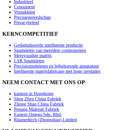
Industrieel
Consument
Verpakking
Precisiegereedschap
Privacybeleid
KERNCOMPETITIEF
Gedigitaliseerde intelligente productie
Spuitgieten van meerdere componenten
Meervoudige matrijs
LSR Spuitgieten
Precisiespuitgieten en bijbehorende apparatuur
Intelligente matrijsfabricage met hoge prestaties
NEEM CONTACT MET ONS OP
kantoor in Hongkong
Shen Zhen China Fabriek
Zhong Shan China Fabriek
Penang Maleisië Fabriek
Eastern Omega Sdn. Bhd.
Ritamedtech (Zhongshan) Limited