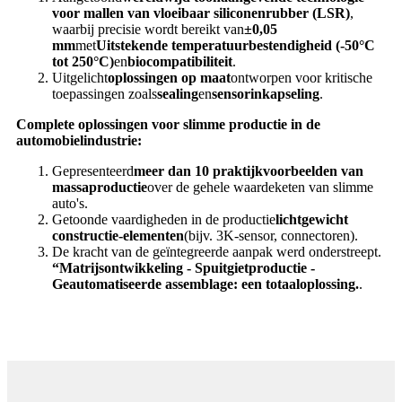
voor mallen van vloeibaar siliconenrubber (LSR)
,
waarbij precisie wordt bereikt van
±0,05
mm
met
Uitstekende temperatuurbestendigheid (-50°C
tot 250°C)
en
biocompatibiliteit
.
Uitgelicht
oplossingen op maat
ontworpen voor kritische
toepassingen zoals
s
ealing
en
sensorinkapseling
.
Complete oplossingen voor slimme productie in de
automobielindustrie:
Gepresenteerd
meer dan 10 praktijkvoorbeelden van
massaproductie
over de gehele waardeketen van slimme
auto's.
Getoonde vaardigheden in de productie
lichtgewicht
constructie-elementen
(bijv. 3K-sensor, connectoren).
De kracht van de geïntegreerde aanpak werd onderstreept.
“
Matrijsontwikkeling - Spuitgietproductie -
Geautomatiseerde assemblage: een totaaloplossing.
.