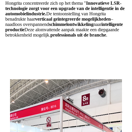
Hongrita concentreerde zich op het thema "
Innovatieve LSR-
technologie zorgt voor een upgrade van de intelligentie in de
automobielindustrie.
De tentoonstelling van Hongrita
benadrukte haar
verticaal geïntegreerde mogelijkheden
–
naadloos overspannend
schimmelontwikkeling
naar
intelligente
productie
Deze alomvattende aanpak maakte een diepgaande
betrokkenheid mogelijk.
professionals uit de branche
​.