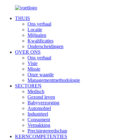
THUIS
Ons verhaal
Locatie
Mijlpalen
Kwalificaties
Onderscheidingen
OVER ONS
Ons verhaal
Visie
Missie
Onze waarde
Managementmethodologie
SECTOREN
Medisch
Gezond leven
Babyverzorging
Automobiel
Industrieel
Consument
Verpakking
Precisiegereedschap
KERNCOMPETENTIES