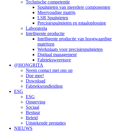
Technische competentie
Spuitgieten van meerdere componenten
Meervoudige matrijs
LSR Spuitgieten
Precisiespuitgieten en totaaloplossing
Laboratoria
Intelligente productie
Intelligente productie van hoogwaardige
matrijzen
Werkplaats voor precisiespuitgieten
Digitaal management
Fabrieksweergave
@HONGRITA
Neem contact met ons op
Doe mee!
Download
Fabrieksrondleiding
ESG
ESG
Omgeving
Sociaal
Bestuur
Beleid
Uitstekende prestaties
NIEUWS