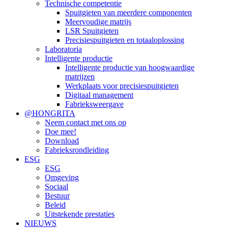
Technische competentie
Spuitgieten van meerdere componenten
Meervoudige matrijs
LSR Spuitgieten
Precisiespuitgieten en totaaloplossing
Laboratoria
Intelligente productie
Intelligente productie van hoogwaardige
matrijzen
Werkplaats voor precisiespuitgieten
Digitaal management
Fabrieksweergave
@HONGRITA
Neem contact met ons op
Doe mee!
Download
Fabrieksrondleiding
ESG
ESG
Omgeving
Sociaal
Bestuur
Beleid
Uitstekende prestaties
NIEUWS