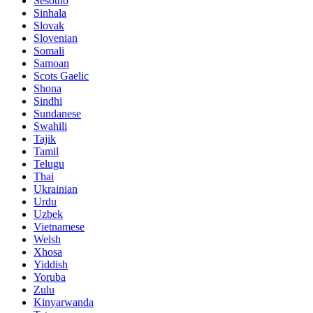
Sesotho
Sinhala
Slovak
Slovenian
Somali
Samoan
Scots Gaelic
Shona
Sindhi
Sundanese
Swahili
Tajik
Tamil
Telugu
Thai
Ukrainian
Urdu
Uzbek
Vietnamese
Welsh
Xhosa
Yiddish
Yoruba
Zulu
Kinyarwanda