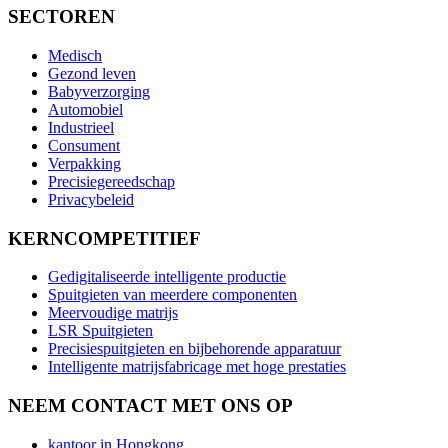
SECTOREN
Medisch
Gezond leven
Babyverzorging
Automobiel
Industrieel
Consument
Verpakking
Precisiegereedschap
Privacybeleid
KERNCOMPETITIEF
Gedigitaliseerde intelligente productie
Spuitgieten van meerdere componenten
Meervoudige matrijs
LSR Spuitgieten
Precisiespuitgieten en bijbehorende apparatuur
Intelligente matrijsfabricage met hoge prestaties
NEEM CONTACT MET ONS OP
kantoor in Hongkong