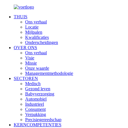
THUIS
Ons verhaal
Locatie
Mijlpalen
Kwalificaties
Onderscheidingen
OVER ONS
Ons verhaal
Visie
Missie
Onze waarde
Managementmethodologie
SECTOREN
Medisch
Gezond leven
Babyverzorging
Automobiel
Industrieel
Consument
Verpakking
Precisiegereedschap
KERNCOMPETENTIES